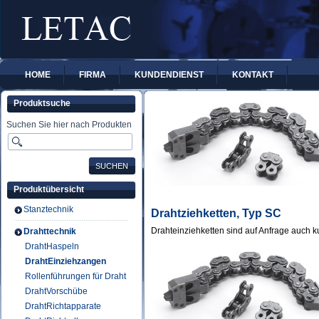
HOME
FIRMA
KUNDENDIENST
KONTAKT
Produktsuche
Suchen Sie hier nach Produkten
Produktübersicht
Stanztechnik
Drahtziehketten, Typ SC
Drahteinziehketten sind auf Anfrage auch 
Drahttechnik
DrahtHaspeln
DrahtEinziehzangen
Rollenführungen für Draht
DrahtVorschübe
DrahtRichtapparate