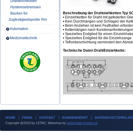
DrahtRichtrollen
Hysteresebremsen
Beschreibung der Drahtziehketten Typ S
Backen für
• Einziehketten für Draht mit gefederten Gli
Zugfestigkeitsprüfer Rm
• Kein Durchhängen und Schlagen der Kett
• Beim Anziehen ist kein Festhalten erforder
Automation
• Kettenlängen nach Kundenanforderunge
• Spezielles Endglied für einen Einziehhak
Medizinaltechnik
• Spezielles Endglied für die Einziehzange
• Teflonbeschichtung vermindert den Abrieb
Technische Daten DrahtEinziehkette:
HOME
FIRMA
KONTAKT
KUNDENDIENST
DATENSCHUTZERKLÄ
Copyright @2010 by LETAC, Webshop by
www.trade-system.at