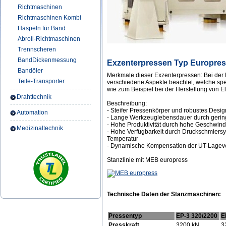
Richtmaschinen
Richtmaschinen Kombi
Haspeln für Band
Abroll-Richtmaschinen
Trennscheren
BandDickenmessung
Exzenterpressen Typ Europres
Bandöler
Merkmale dieser Exzenterpressen: Bei der 
Teile-Transporter
verschiedene Aspekte beachtet, welche sp
wie zum Beispiel bei der Herstellung von Ele
Drahttechnik
Beschreibung:
- Steifer Pressenkörper und robustes Desi
Automation
- Lange Werkzeuglebensdauer durch gerin
- Hohe Produktivität durch hohe Geschwin
Medizinaltechnik
- Hohe Verfügbarkeit durch Druckschmiers
Temperatur
- Dynamische Kompensation der UT-Lagev
Stanzlinie mit MEB europress
Technische Daten der Stanzmaschinen:
Pressentyp
EP-3 320/2200
E
Presskraft
3200 kN
3