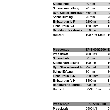
Stösselhub
30 mm
3
Stösselverstellung
70 mm
7
Dyn. Stösselkorrektur
Manuell
A
Schnelllüftung
70 mm
7
Einbauraum L-R
2200 mm
2
Einbauraum V-H
1200 mm
1
Banddurchlassbreite
550 mm
5
Hubzahl
100-430 1/min
1
Pressentyp
EP-3 400/2500
E
Presskraft
4000 kN
4
Stösselhub
30 mm
3
Stösselverstellung
100 mm
1
Dyn. Stösselkorrektur
Manuell
A
Schnelllüftung
80 mm
8
Einbauraum L-R
2500 mm
2
Einbauraum V-H
1400 mm
1
Banddurchlassbreite
800 mm
8
Hubzahl
60-380 1/min
6
Pressentyp
EP-3 550/3000
E
Presskraft
5500 kN
5