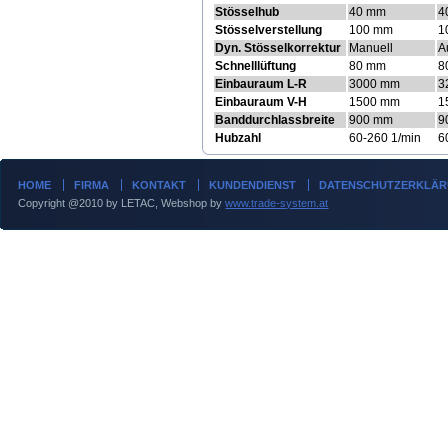
Stösselhub
40 mm
4
Stösselverstellung
100 mm
1
Dyn. Stösselkorrektur
Manuell
A
Schnelllüftung
80 mm
8
Einbauraum L-R
3000 mm
3
Einbauraum V-H
1500 mm
1
Banddurchlassbreite
900 mm
9
Hubzahl
60-260 1/min
6
HOME
FIRMA
KONTAKT
KUNDENDIENST
DATENSCHUTZERKLÄ
Copyright @2010 by LETAC, Webshop by
www.trade-system.at