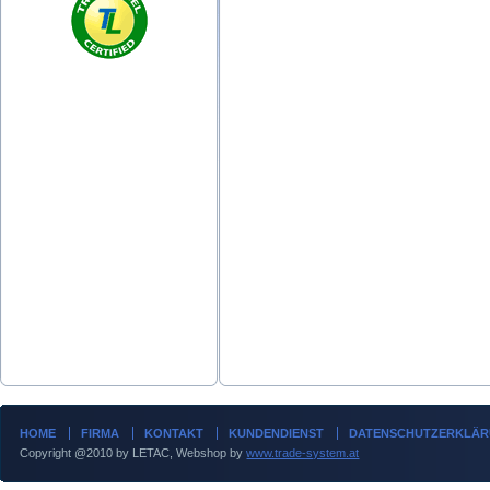
HOME
FIRMA
KONTAKT
KUNDENDIENST
DATENSCHUTZERKLÄ
Copyright @2010 by LETAC, Webshop by
www.trade-system.at