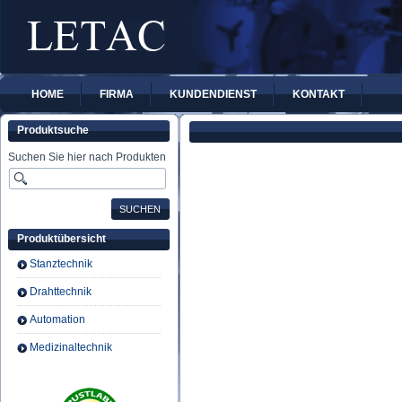
HOME
FIRMA
KUNDENDIENST
KONTAKT
Produktsuche
Suchen Sie hier nach Produkten
Produktübersicht
Stanztechnik
Drahttechnik
Automation
Medizinaltechnik