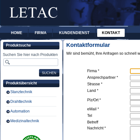
HOME
FIRMA
KUNDENDIENST
KONTAKT
Kontaktformular
Produktsuche
Wir sind bemüht, Ihre Anfragen so schnell 
Suchen Sie hier nach Produkten
Firma *
Ansprechpartner *
Produktübersicht
Strasse *
Land *
Stanztechnik
Plz/Ort *
Drahttechnik
eMail *
Automation
Tel
Medizinaltechnik
Betreff
Nachricht *