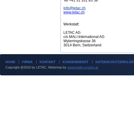
Tel +41 31 331 83 58
info@letac.ch
www.letac.ch
Werkstatt:
LETAC AG
c/o MALI International AG
Wylerringstrasse 36
3014 Bern, Switzerland
HOME
FIRMA
KONTAKT
KUNDENDIENST
DATENSCHUTZERKLÄ
Copyright @2010 by LETAC, Webshop by
www.trade-system.at