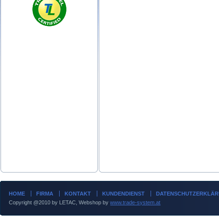
HOME
FIRMA
KONTAKT
KUNDENDIENST
DATENSCHUTZERKLÄ
Copyright @2010 by LETAC, Webshop by
www.trade-system.at