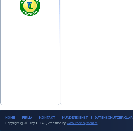
HOME
FIRMA
KONTAKT
KUNDENDIENST
DATENSCHUTZERKLÄ
Copyright @2010 by LETAC, Webshop by
www.trade-system.at