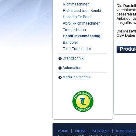
Richtmaschinen
Die Darstel
vereinfacht
Richtmaschinen Kombi
besseren Mi
Haspeln für Band
Anbindunge
ausgelöst 
Abroll-Richtmaschinen
Trennscheren
Die Messwe
CSV Daten 
BandDickenmessung
Bandöler
Produk
Teile-Transporter
Drahttechnik
Automation
Medizinaltechnik
HOME
FIRMA
KONTAKT
KUNDENDIE