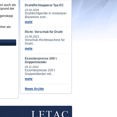
en auch als
DrahtRichtapparat Typ EC
rgrund der
23.02.2024
Drahtrichtgeräte in modularer
agenstopp
Bauweise zum...
mehr
her als
Richt- Vorschub für Draht
15.09.2023
Vorschub-Richtmaschine für
Draht...
mehr
Exzenterpresse 200 t
Doppelständer
03.11.2022
Exzenterpresse 200 t
Doppelständer mit...
mehr
News Archiv