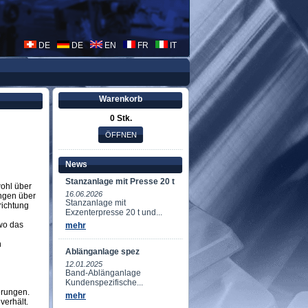
DE
DE
EN
FR
IT
Warenkorb
0 Stk.
News
Stanzanlage mit Presse 20 t
ohl über
16.06.2026
ngen über
Stanzanlage mit
richtung
Exzenterpresse 20 t und...
 wo das
mehr
n
Ablänganlage spez
12.01.2025
Band-Ablänganlage
Kundenspezifische...
erungen.
mehr
verhält.