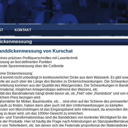
ST
KONTAKT
ickenmessung
anddickenmessung von Kurschat
nes präzisen Profilquerschnittes mit Lasertechnik
sung an fest definierten Punkten
rende Spurenmessung über die Coilbreite
 eine Dickenmessung:
 kommt nicht unbedingt in kontinouierlicher Dicke aus dem Walzwerk. Es gibt sow
eite als auch über die Länge des Bandes zu Dickenschwankungen. Die Schwanku
verteilung kommen aus der Qualität des Walzgerüstes. Die Schwankungen in Band
material, möglichen Anlagenstopps während des Walzens, etc.
tät des Bandmaterials hängt direkt davon ab, ob „Filet“ oder „Randstück“ und von
lchem Preis bezogen wird.
ersteller für Möbel, Bauindustrie, etc… sind eher auf der Schiene des preiswerte
kaufs zu finden, haben dann aber auch mit den Umformwerkzeugen zu kämpfen.
zen von Münzrohlingen ist das Eingangsband sehr interessant, da ansonsten die
g zu teuer wird, um das 1000er-Gewicht zu erreichen.
n- und Transformatorenbau sind die Banddicken von konkreter Wichtigkeit für die
 der Produkte. Hier ist häufig die Frage nach Anbindungen an Stanzpakettiersteu
 von Tellerfedern, etc. bei denen sich die Federrate proportional der Materialdicke 