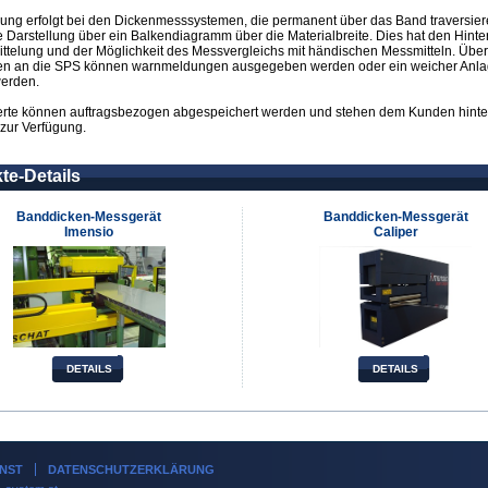
lung erfolgt bei den Dickenmesssystemen, die permanent über das Band traversier
e Darstellung über ein Balkendiagramm über die Materialbreite. Dies hat den Hinte
ttelung und der Möglichkeit des Messvergleichs mit händischen Messmitteln. Über
n an die SPS können warnmeldungen ausgegeben werden oder ein weicher Anl
werden.
rte können auftragsbezogen abgespeichert werden und stehen dem Kunden hinter
zur Verfügung.
te-Details
Banddicken-Messgerät
Banddicken-Messgerät
Imensio
Caliper
DETAILS
DETAILS
NST
DATENSCHUTZERKLÄRUNG