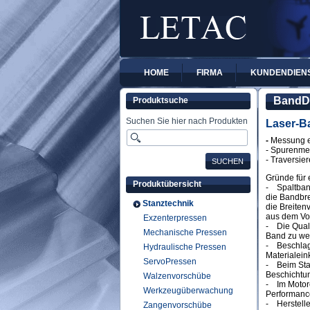
HOME
FIRMA
KUNDENDIEN
BandD
Produktsuche
Suchen Sie hier nach Produkten
Laser-B
-
Messung ei
- Spurenmes
- Traversie
Gründe für
Produktübersicht
- Spaltband
die Bandbr
Stanztechnik
die Breiten
aus dem Vor
Exzenterpressen
- Die Quali
Mechanische Pressen
Band zu we
- Beschlagh
Hydraulische Pressen
Materialein
ServoPressen
- Beim Stan
Beschichtun
Walzenvorschübe
- Im Motore
Werkzeugüberwachung
Performance
- Hersteller
Zangenvorschübe