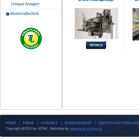
Umspul-Anlagen
Medizinaltechnik
DETAILS
HOME
FIRMA
KONTAKT
KUNDENDIENST
DATENSCHUTZERKLÄ
Copyright @2010 by LETAC, Webshop by
www.trade-system.at