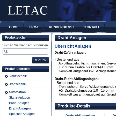
HOME
FIRMA
KUNDENDIENST
KONTAKT
Draht-Anlagen
Produktsuche
Suchen Sie hier nach Produkten
Übersicht Anlagen
Draht-Zuführanlagen:
- Bestehend aus
Abrollhaspeln, Richtmaschinen, Servo-
Für dünne Drähte bis Draht-
Ø
15mm
Produktübersicht
Komplett aufgebaut inkl. Anlagesteuer
Stanztechnik
Draht-Richt-Ablänganlagen:
- Bestehend aus
Drahttechnik
Trennschere, Servo-Walzenvorschub u
Für
Drahtdurchmesser 1,0 - 15,0 mm
Automation
Komplett zusammengebaut auf Grundges
Stanz-Anlagen
Band-Anlagen
Produkte-Details
Draht-Anlagen
Speicher-Anlagen
Draht-Ablänganlage
Dr