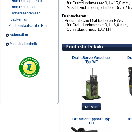
DrahtRichtapparate
für
Drahtdurchmesser 0,1 - 15,0 mm,
DrahtRichtrollen
Anzahl Richtrollen je Einheit: 5 / 7 / 9 
Hysteresebremsen
Drahtscheren:
Backen für
- Pneumatische Drahtscheren PWC
für
Drahtdurchmesser 0,1 - 6,0 mm,
Zugfestigkeitsprüfer Rm
Schnittkraft max. 10,7 kN
Automation
Medizinaltechnik
Produkte-Details
Draht Servo-Vorschub,
Dr
Typ WF
DETAILS
Drahtrichtapparat, Typ
Tr
EC