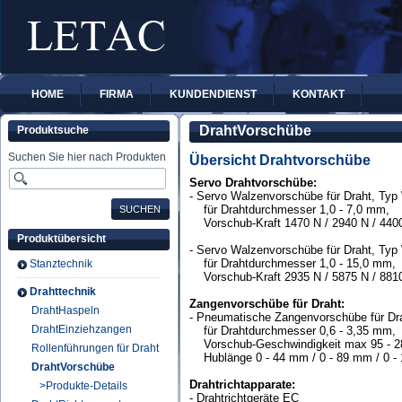
HOME
FIRMA
KUNDENDIENST
KONTAKT
DrahtVorschübe
Produktsuche
Suchen Sie hier nach Produkten
Übersicht Drahtvorschübe
Servo Drahtvorschübe:
- Servo Walzenvorschübe für Draht, Ty
für
Drahtdurchmesser 1,0 - 7,0 mm,
Vorschub-Kraft 1470 N / 2940 N / 440
Produktübersicht
- Servo Walzenvorschübe für Draht, Ty
für
Drahtdurchmesser 1,0 - 15,0 mm,
Stanztechnik
Vorschub-Kraft 2935 N / 5875 N / 881
Drahttechnik
Zangenvorschübe für Draht:
DrahtHaspeln
- Pneumatische Zangenvorschübe für Dr
DrahtEinziehzangen
für
Drahtdurchmesser 0,6 - 3,35 mm,
Vorschub-Geschwindigkeit max 95 - 2
Rollenführungen für Draht
Hublänge 0 - 44 mm /
0 - 89 mm /
0 -
DrahtVorschübe
Drahtrichtapparate:
>Produkte-Details
- Drahtrichtgeräte EC