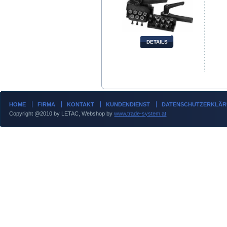
DETAILS
HOME
FIRMA
KONTAKT
KUNDENDIENST
DATENSCHUTZERKLÄ
Copyright @2010 by LETAC, Webshop by
www.trade-system.at