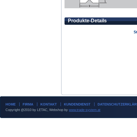
Produkte-Details
S
HOME
FIRMA
KONTAKT
KUNDENDIENST
DATENSCHUTZERKLÄ
Copyright @2010 by LETAC, Webshop by
www.trade-system.at