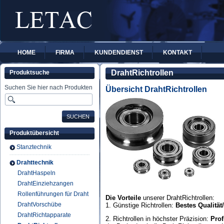
HOME
FIRMA
KUNDENDIENST
KONTAKT
DrahtRichtrollen
Produktsuche
Suchen Sie hier nach Produkten
Übersicht DrahtRichtrollen
Produktübersicht
Stanztechnik
Drahttechnik
DrahtHaspeln
DrahtEinziehzangen
Rollenführungen für Draht
Die Vorteile
unserer DrahtRichtrollen:
DrahtVorschübe
1. Günstige Richtrollen:
Bestes Qualität
DrahtRichtapparate
2. Richtrollen in höchster Präzision:
Prof