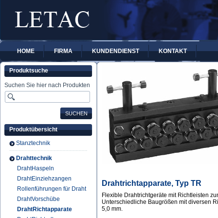
HOME
FIRMA
KUNDENDIENST
KONTAKT
Produktsuche
Suchen Sie hier nach Produkten
Produktübersicht
Stanztechnik
Drahttechnik
DrahtHaspeln
DrahtEinziehzangen
Drahtrichtapparate, Typ TR
Rollenführungen für Draht
Flexible Drahtrichtgeräte mit Richtleisten z
DrahtVorschübe
Unterschiedliche Baugrößen mit diversen Ri
5,0 mm.
DrahtRichtapparate