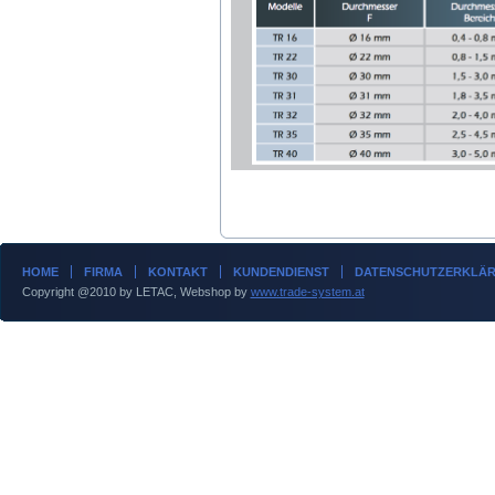
HOME
FIRMA
KONTAKT
KUNDENDIENST
DATENSCHUTZERKLÄ
Copyright @2010 by LETAC, Webshop by
www.trade-system.at